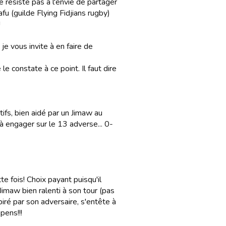
 résiste pas à l'envie de partager
u (guilde Flying Fidjians rugby)
!
 je vous invite à en faire de
le constate à ce point. Il faut dire
fs, bien aidé par un Jimaw au
à engager sur le 13 adverse... 0-
e fois! Choix payant puisqu'il
Jimaw bien ralenti à son tour (pas
piré par son adversaire, s'entête à
pens!!!