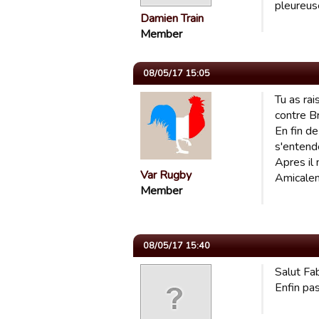
pleureus
Damien Train
Member
08/05/17 15:05
Tu as rai
contre B
En fin de
s'entend
Apres il n
Var Rugby
Amicale
Member
08/05/17 15:40
Salut Fab
Enfin pa