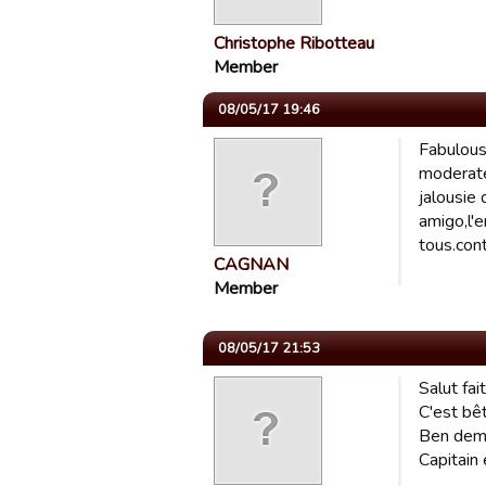
Christophe Ribotteau
Member
08/05/17 19:46
Fabulous 
moderateu
jalousie
amigo,l'e
tous.cont
CAGNAN
Member
08/05/17 21:53
Salut fai
C'est bêt
Ben demai
Capitain 