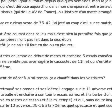
n peu perdu goût au forum depuis quelques semaines, mais là je ne
qui s'est déroulé aujourd'hui dans mon championnat entre Jimaw'af
sharks (guilde Le XV de France)...ou l'histoire d'un match arrangé
par ce curieux score de 35-42, j'ai jeté un coup d’œil sur ce match,
t-être courant dans ce jeu, mais c'est bien la première fois que je 
ompères n'ont pas fait dans la discrétion.
ôt, je ne sais s'il faut en rire ou en pleurer...
t très en jambe en début de match et enchaine 5 essais consécuti
ui ne semble pas avoir digéré le cassoulet de 11h et qui s'entête 
35ème.
nt de décor à la mi-temps, ça a chauffé dans les vestiaires?
etrouvé ses cannes et ses idées: il engage sur le 11 adverse cett
la balle et enchaîne à son tour 5 essais au nez et à la barbe d'un 
nir les restes de cassoulet à la mi-temps!) et qui , sans doute ins
sur le 13 adverse...35-35 à la 70ème, quel spectacle et quel sus