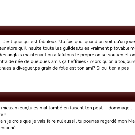
.c'est quoi qui est fabuleux ?.tu fais quoi quand on voit qu'un jo
r alors qu'il insulte toute les guildes.tu es vraiment pitoyable.mo
 des anglais maintenant on a fafulous le propre.on se soutien et
ntraide née de quelques amis ça t'effraies? Alors qu'on a toujours 
inues a divaguer.ps grain de folie est ton ami? Si oui t'en a pas
t mieux mieux,tu es mal tombé en faisant ton post..... dommage ,
e !!
n je crois que je vais faire nul aussi , tu pourras regardé mon Ma
enfariné