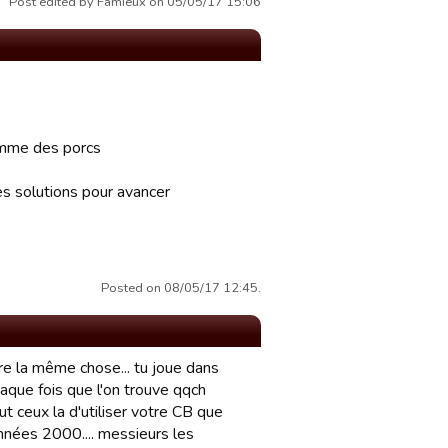
Post edited by Famieux on 05/05/17 15:06
comme des porcs
des solutions pour avancer
Posted on 08/05/17 12:45.
faire la même chose... tu joue dans
à chaque fois que l'on trouve qqch
tout ceux la d'utiliser votre CB que
nnées 2000.... messieurs les