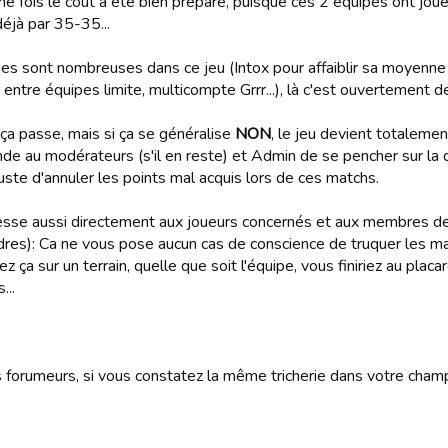
ne fois le coût a été bien préparé, puisque ces 2 équipes ont jou
éjà par 35-35...
uses sont nombreuses dans ce jeu (Intox pour affaiblir sa moyenne
 entre équipes limite, multicompte Grrr...), là c'est ouvertement de l
 ça passe, mais si ça se généralise
NON
, le jeu devient totalemen
de au modérateurs (s'il en reste) et Admin de se pencher sur la 
 juste d'annuler les points mal acquis lors de ces matchs.
esse aussi directement aux joueurs concernés et aux membres de 
dres): Ca ne vous pose aucun cas de conscience de truquer les m
ez ça sur un terrain, quelle que soit l'équipe, vous finiriez au pla
...
 forumeurs, si vous constatez la même tricherie dans votre champ