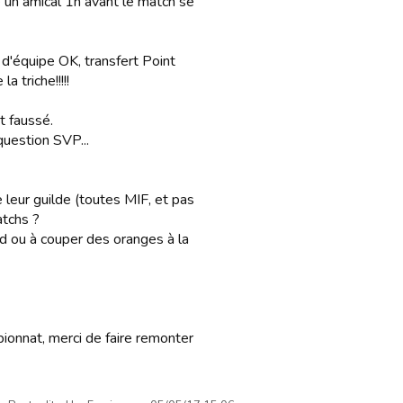
é un amical 1h avant le match se
 d'équipe OK, transfert Point
a triche!!!!!
t faussé.
question SVP...
leur guilde (toutes MIF, et pas
atchs ?
card ou à couper des oranges à la
ionnat, merci de faire remonter