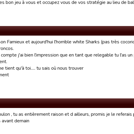
es bon jeu à vous et occupez vous de vos stratégie au lieu de ba
son Famieux et aujourd'hui l'horrible white Sharks (pas très cocoric
roncos.
 compte j'ai bien l'impression que en tant que relegable tu l'as 
ent.
e tient qu'à toi..... tu sais où nous trouver
ment
ulon , tu as entièrement raison et d ailleurs, promis je le referais pl
s avant demain