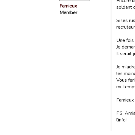
Encore u
Famieux
soldant d
Member
Si les r
recruteur
Une fois
Je deman
Il serait
Je m'adr
les moin
Vous feri
mi-temps
Famieux
PS: Amis
l'info!