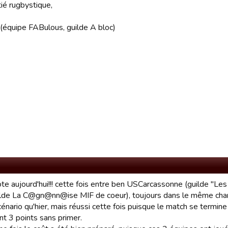
ié rugbystique,
(équipe FABulous, guilde A bloc)
ote aujourd'hui!!! cette fois entre ben USCarcassonne (guilde "
lde La C@gn@nn@ise MIF de coeur), toujours dans le même cham
nario qu'hier, mais réussi cette fois puisque le match se termin
nt 3 points sans primer.