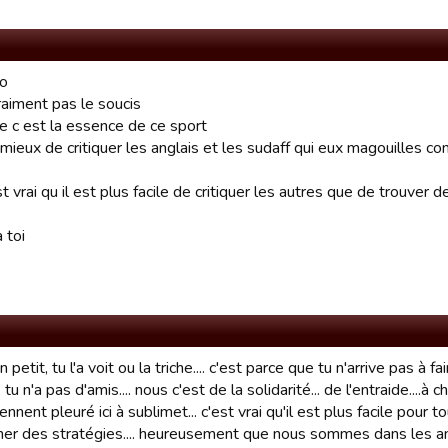
go
raiment pas le soucis
de c est la essence de ce sport
 mieux de critiquer les anglais et les sudaff qui eux magouilles 
st vrai qu il est plus facile de critiquer les autres que de trouver 
 toi
 petit, tu l'a voit ou la triche.... c'est parce que tu n'arrive pas à 
. tu n'a pas d'amis.... nous c'est de la solidarité... de l'entraide....
iennent pleuré ici à sublimet... c'est vrai qu'il est plus facile pour 
her des stratégies.... heureusement que nous sommes dans les a