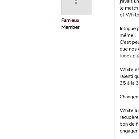
j'avais u
le match 
et White 
Famieux
Member
Intrigué 
même...
C'est peu
que nos c
Jugez plut
White es
ralenti q
35 à la 
Changeme
White a r
récupère 
bon de fi
engager 