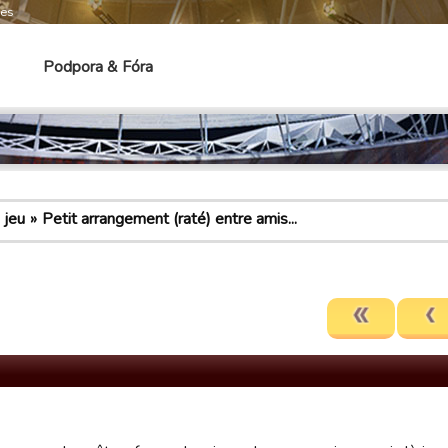
mes
Podpora & Fóra
 jeu
Petit arrangement (raté) entre amis...