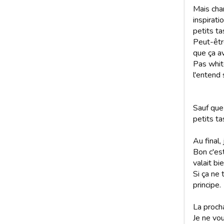
Mais cha
inspirati
petits tas
Peut-être
que ça av
Pas whit
l'entend 
Sauf que 
petits ta
Au final,
Bon c'est
valait bi
Si ça ne 
principe.
La procha
Je ne vo