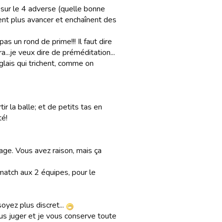
sur le 4 adverse (quelle bonne
blent plus avancer et enchaînent des
as un rond de prime!!! Il faut dire
...je veux dire de préméditation...
glais qui trichent, comme on
ir la balle; et de petits tas en
té!
mage. Vous avez raison, mais ça
 match aux 2 équipes, pour le
soyez plus discret...
us juger et je vous conserve toute