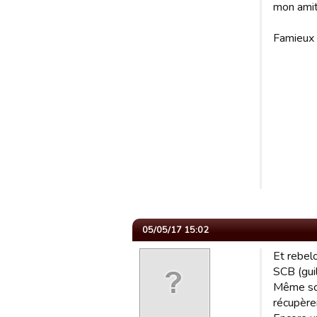
mon amit
Famieux 
05/05/17 15:02
Et rebel
SCB (gui
Même scé
récupère