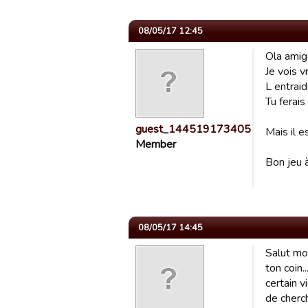
08/05/17 12:45
Ola ami
Je vois v
L entrai
Tu ferais
guest_1445191734051
Mais il e
Member
Bon jeu à
08/05/17 14:45
Salut mon
ton coin..
certain v
de cherc