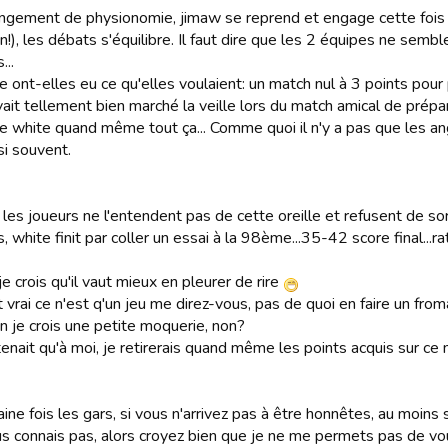
ngement de physionomie, jimaw se reprend et engage cette fois 
on!), les débats s'équilibre. Il faut dire que les 2 équipes ne sem
...
 ont-elles eu ce qu'elles voulaient: un match nul à 3 points pour p
ait tellement bien marché la veille lors du match amical de prépara
e white quand même tout ça... Comme quoi il n'y a pas que les an
si souvent.
les joueurs ne l'entendent pas de cette oreille et refusent de sort
s, white finit par coller un essai à la 98ème...35-42 score final...ra
 je crois qu'il vaut mieux en pleurer de rire
 vrai ce n'est q'un jeu me direz-vous, pas de quoi en faire un fro
en je crois une petite moquerie, non?
tenait qu'à moi, je retirerais quand même les points acquis sur ce
ine fois les gars, si vous n'arrivez pas à être honnêtes, au moins 
us connais pas, alors croyez bien que je ne me permets pas de vo