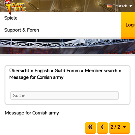
Deutsch
Spiele
Logi
Support & Foren
Übersicht
English
Guild Forum
Member search
Message for Cornish army
Message for Cornish army
2 / 2