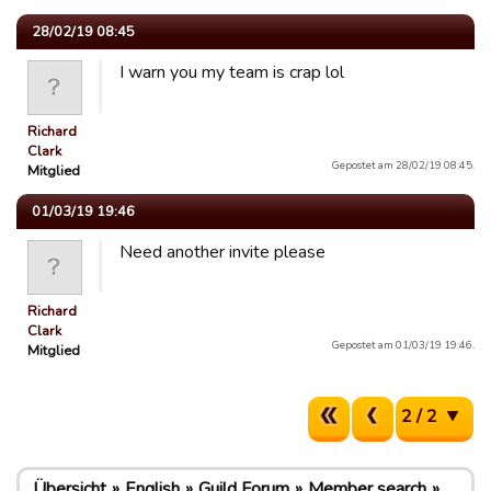
28/02/19 08:45
I warn you my team is crap lol
Richard
Clark
Gepostet am 28/02/19 08:45.
Mitglied
01/03/19 19:46
Need another invite please
Richard
Clark
Gepostet am 01/03/19 19:46.
Mitglied
2 / 2
Übersicht
English
Guild Forum
Member search