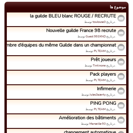
موضوع ها
la guilde BLEU blanc ROUGE / RECRUTE
. درتاریخ
toulouse3
توسط
Nouvelle guilde France 98 recrute
. درتاریخ
Guest 993XND
توسط
Nombre d’équipes du même Guilde dans un championnat
. درتاریخ
PL TEAM
توسط
Prêt joueurs
. درتاریخ
Tintinone
توسط
Pack players
. درتاریخ
PL TEAM
توسط
Infirmerie
. درتاریخ
Jules3azerty
توسط
PING PONG
. درتاریخ
PL TEAM
توسط
Amélioration des bâtiments
. درتاریخ
Marseille 93
توسط
changement automatique