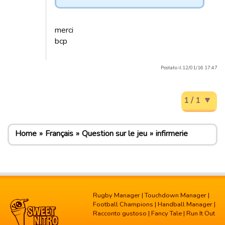
merci
bcp
Postato il 12/01/16 17:47
1 / 1
Home
Français
Question sur le jeu
infirmerie
Rugby Manager
|
Touchdown Manager
|
Football Champions
|
Handball Manager
|
Racconto gustoso
|
Fancy Tale
|
Run It Out