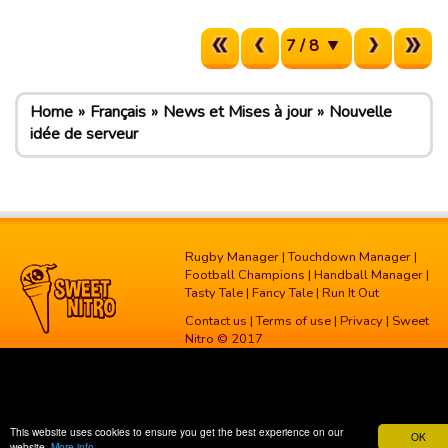
7 / 8
Home
Français
News et Mises à jour
Nouvelle
idée de serveur
Rugby Manager
|
Touchdown Manager
|
Football Champions
|
Handball Manager
|
Tasty Tale
|
Fancy Tale
|
Run It Out
Contact us
|
Terms of use
|
Privacy
| Sweet
Nitro © 2017
This website uses cookies to ensure you get the best experience on our
OK
website.
More info