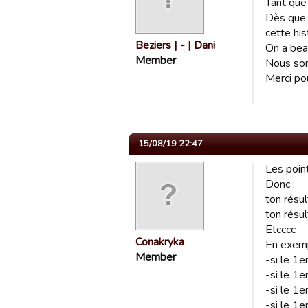
Tant que 
Dès que l
cette hist
Beziers | - | Dani
On a beau
Member
Nous som
Merci po
15/08/19 22:47
Les poin
Donc :
ton résul
ton résul
Etcccc
Conakryka
En exem
Member
-si le 1e
-si le 1e
-si le 1e
-si le 1e