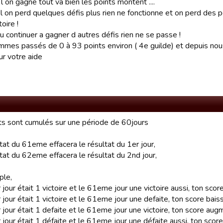
l on gagne tout va bien les points montent ....
 on perd quelques défis plus rien ne fonctionne et on perd des po
oire !
 continuer a gagner d autres défis rien ne se passe !
mes passés de 0 à 93 points environ ( 4e guilde) et depuis nous
ur votre aide
ts sont cumulés sur une période de 60jours
tat du 61eme effacera le résultat du 1er jour,
tat du 62eme effacera le résultat du 2nd jour,
ple,
r jour était 1 victoire et le 61eme jour une victoire aussi, ton sc
r jour était 1 victoire et le 61eme jour une defaite, ton score bais
r jour était 1 defaite et le 61eme jour une victoire, ton score au
r jour était 1 défaite et le 61eme jour une défaite aussi, ton sco