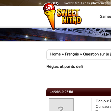
Sweet Nitro: Cross-platform ga
Game
Home
Français
Question sur le 
Règles et points defi
14/08/19 07:58
Bonjour à
Qui saura