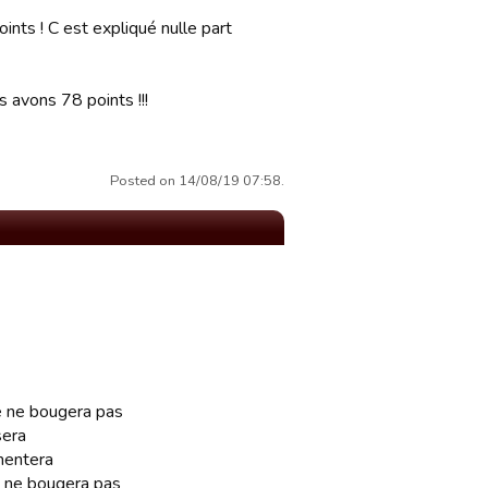
ints ! C est expliqué nulle part
 avons 78 points !!!
Posted on 14/08/19 07:58.
ore ne bougera pas
sera
gmentera
re ne bougera pas