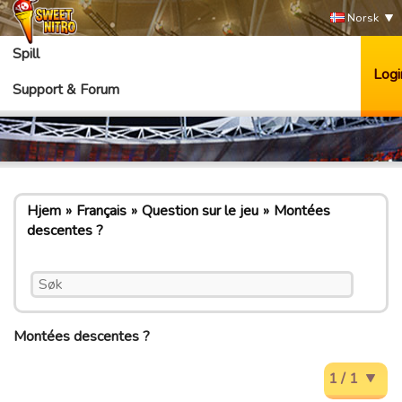
Norsk
Spill
Logi
Support & Forum
Hjem
Français
Question sur le jeu
Montées
descentes ?
Montées descentes ?
1 / 1