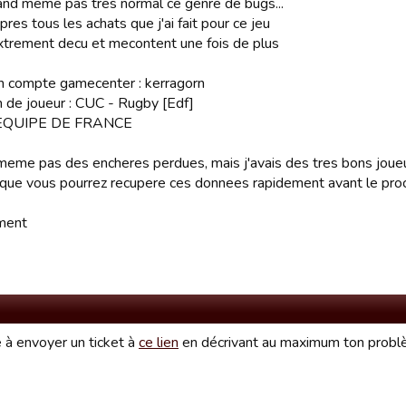
and meme pas tres normal ce genre de bugs...
pres tous les achats que j'ai fait pour ce jeu
extrement decu et mecontent une fois de plus
n compte gamecenter : kerragorn
de joueur : CUC - Rugby [Edf]
: EQUIPE DE FRANCE
 meme pas des encheres perdues, mais j'avais des tres bons jou
 que vous pourrez recupere ces donnees rapidement avant le pro
ment
te à envoyer un ticket à
ce lien
en décrivant au maximum ton prob