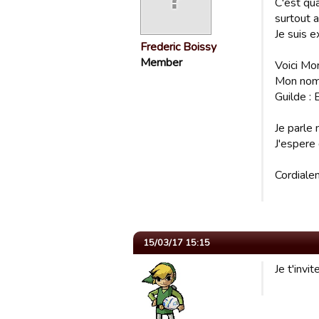
C'est qu
surtout a
Je suis 
Frederic Boissy
Member
Voici Mo
Mon nom 
Guilde 
Je parle
J'espere
Cordiale
15/03/17 15:15
Je t'invi