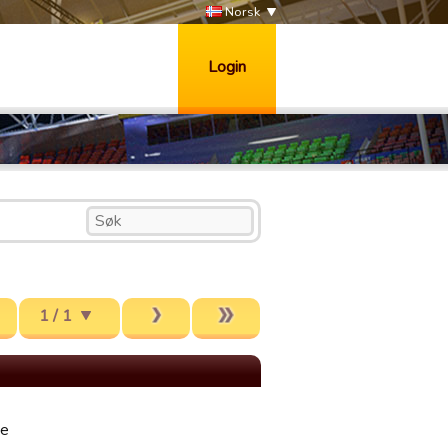
Norsk
Login
1 / 1
te