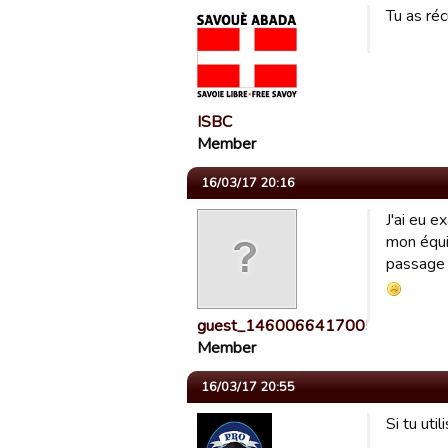
Tu as réc
ISBC
Member
16/03/17 20:16
J'ai eu 
mon équip
passage d
guest_1460066417005
Member
16/03/17 20:55
Si tu uti