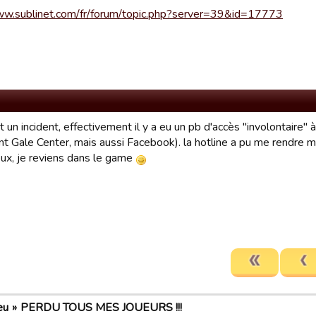
ww.sublinet.com/fr/forum/topic.php?server=39&id=17773
rt un incident, effectivement il y a eu un pb d'accès "involontaire
t Gale Center, mais aussi Facebook). la hotline a pu me rendre m
eux, je reviens dans le game
eu
PERDU TOUS MES JOUEURS !!!