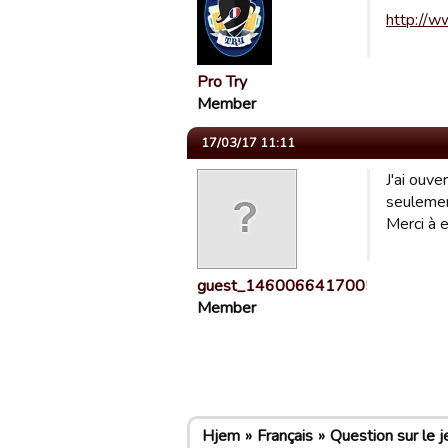
http://w
Pro Try
Member
17/03/17 11:11
J'ai ouve
seulemen
Merci à 
guest_1460066417005
Member
Hjem
Français
Question sur le j