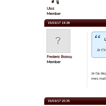
Uloz
Member
15/03/17 19:38
U
Je t'
Frederic Boissy
Member
Je l'ai d
mes matc
15/03/17 20:35