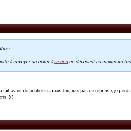
loz :
invite à envoyer un ticket à
ce lien
en décrivant au maximum to
eja fait avant de publier ici... mais toujours pas de reponse, je pe
hs :(((