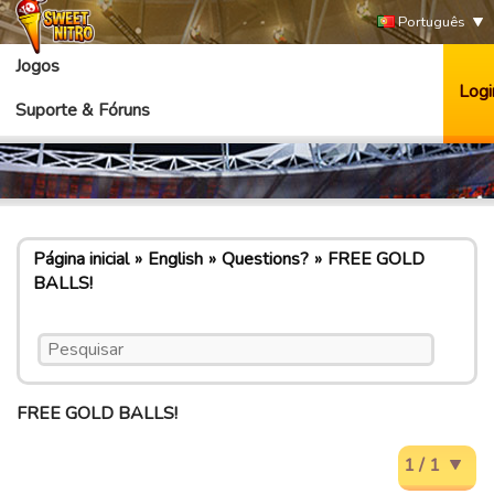
Português
Jogos
Logi
Suporte & Fóruns
Página inicial
English
Questions?
FREE GOLD
BALLS!
FREE GOLD BALLS!
1 / 1