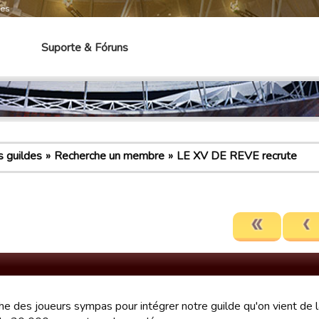
mes
Suporte & Fóruns
 guildes
Recherche un membre
LE XV DE REVE recrute
he des joueurs sympas pour intégrer notre guilde qu'on vient de l