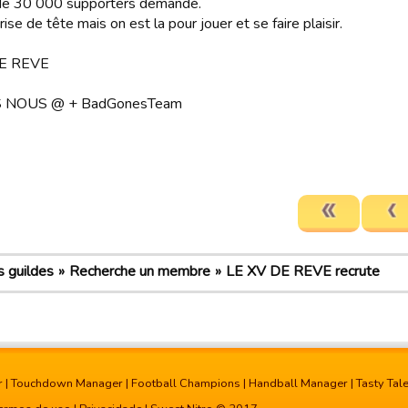
de 30 000 supporters demandé.
ise de tête mais on est la pour jouer et se faire plaisir.
DE REVE
S NOUS @ + BadGonesTeam
 guildes
Recherche un membre
LE XV DE REVE recrute
r
|
Touchdown Manager
|
Football Champions
|
Handball Manager
|
Tasty Tal