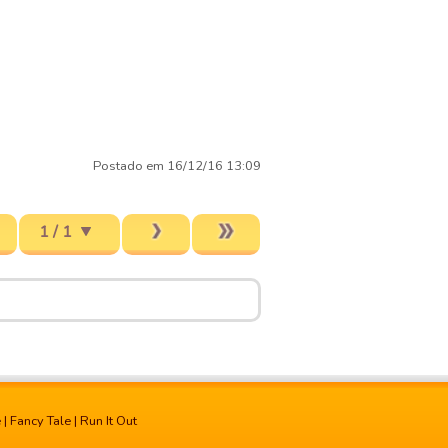
Postado em 16/12/16 13:09
1 / 1
e
|
Fancy Tale
|
Run It Out