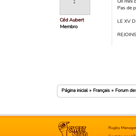
Un mini 
Pas de pr
Céd Aubert
LE XV 
Membro
REJOIN
Página inicial
Français
Forum des
Rugby Manage