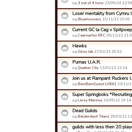
од
3 out of 4 lions
23/05/24 22:59
Loser mentality from Cymru 
од
Bluemooners
15/11/23 15:00.
Current GC la Cag v Spitpoep
од
Caernarfon RFC
05/12/23 21:0
Hawks
од
Gilou Jak
27/02/23 20:02.
Pumas U.A.R.
од
Quebec City
11/01/23 23:14.
Join us at Rampant Ruckers 
од
BamBamGuest LV8X1
23/11/2
Super Springboks *Recruiting
од
Leroy Marinus
10/05/22 10:14.
Dead Guilds
од
Balderdash Titans
25/03/22 11
guilds with less then 20 playe