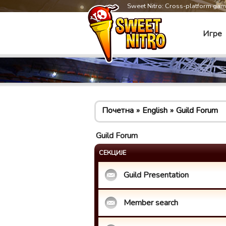
Sweet Nitro: Cross-platform ga
Игре
Почетна
English
Guild Forum
Guild Forum
СЕКЦИЈЕ
Guild Presentation
Member search