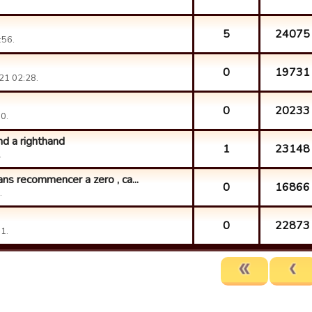
5
24075
:56.
0
19731
21 02:28.
0
20233
0.
d a righthand
1
23148
.
ans recommencer a zero , ca...
0
16866
.
0
22873
1.