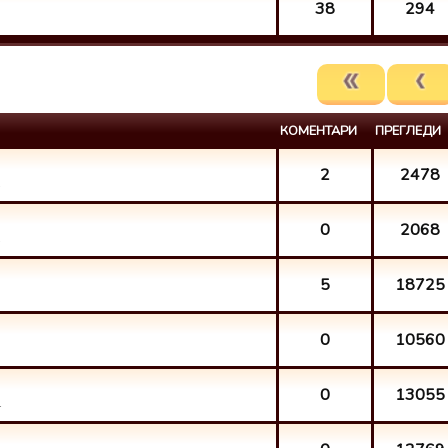
38
294
КОМЕНТАРИ
ПРЕГЛЕДИ
2
2478
.
0
2068
.
5
18725
0
10560
0
13055
.