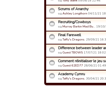
од
Tony Stank
09/08/18 22:46.
Scrums of Anarchy
од
Ashley Longthorn
04/11/21 18
Recruiting/Cowboys
од
Murray Barkin Mad Bu…
19/10/
Final Farewell
од
Taffy's Dragons.
29/09/21 16:3
Difference between leader an
од
Guest TBOWS
17/07/21 18:02
Comment réinitialiser le jeu s
од
Guest 62ED77
28/06/21 01:49
Academy Cymru
од
Taffy's Dragons.
30/04/21 20:3