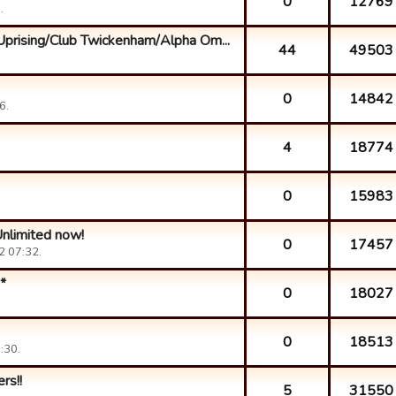
0
12769
.
Uprising/Club Twickenham/Alpha Om...
44
49503
0
14842
6.
4
18774
0
15983
Unlimited now!
0
17457
2 07:32.
*
0
18027
0
18513
:30.
rs!!
5
31550