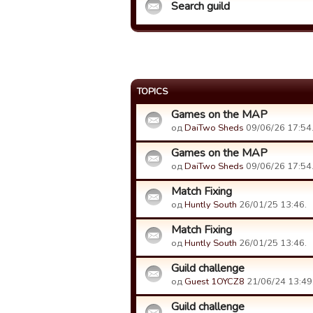
Search guild
TOPICS
Games on the MAP
од
DaiTwo Sheds
09/06/26 17:54
Games on the MAP
од
DaiTwo Sheds
09/06/26 17:54
Match Fixing
од
Huntly South
26/01/25 13:46.
Match Fixing
од
Huntly South
26/01/25 13:46.
Guild challenge
од
Guest 1OYCZ8
21/06/24 13:49
Guild challenge