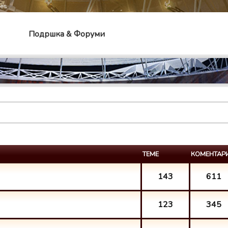
mes
Подршка & Форуми
ТЕМЕ
КОМЕНТАР
143
611
123
345