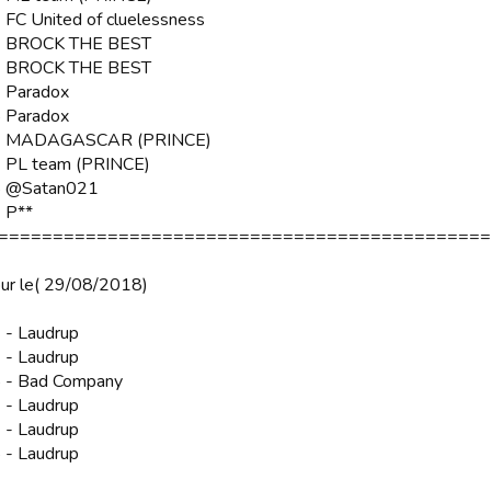
 FC United of cluelessness
2 BROCK THE BEST
3 BROCK THE BEST
4 Paradox
5 Paradox
36 MADAGASCAR (PRINCE)
7 PL team (PRINCE)
8 @Satan021
 P**
=============================================
our le( 29/08/2018)
 - Laudrup
 - Laudrup
5 - Bad Company
 - Laudrup
 - Laudrup
 - Laudrup