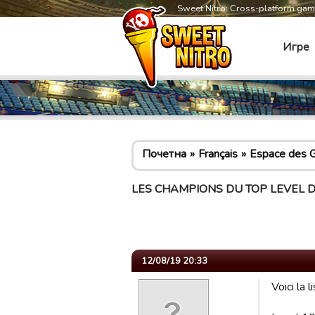
Sweet Nitro: Cross-platform ga
Игре
Почетна
Français
Espace des G
LES CHAMPIONS DU TOP LEVEL D
12/08/19 20:33
Voici l