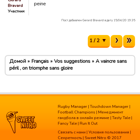
Gerard
peine
Bravard
Участник
Пост добавлен Gerard Bravard в дату 15/04/20 19:35
1 / 2
Домой
Français
Vos suggestions
A vaincre sans
péril , on triomphe sans gloire
Rugby Manager
|
Touchdown Manager
|
Football Champions
|
Менеджмент
гандбола в онлайн режиме
|
Tasty Tale
|
Fancy Tale
|
Run It Out
Связать с нами
|
Условия пользования
|
Секретность
| Sweet Nitro © 2017