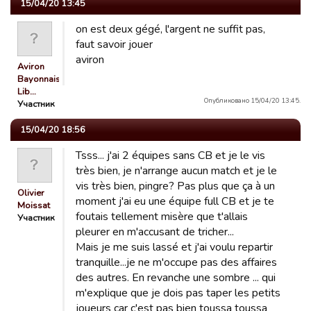
15/04/20 13:45
on est deux gégé, l'argent ne suffit pas,
faut savoir jouer
aviron
Aviron
Bayonnais
Lib…
Опубликовано 15/04/20 13:45.
Участник
15/04/20 18:56
Tsss... j'ai 2 équipes sans CB et je le vis
très bien, je n'arrange aucun match et je le
vis très bien, pingre? Pas plus que ça à un
Olivier
moment j'ai eu une équipe full CB et je te
Moissat
foutais tellement misère que t'allais
Участник
pleurer en m'accusant de tricher...
Mais je me suis lassé et j'ai voulu repartir
tranquille...je ne m'occupe pas des affaires
des autres. En revanche une sombre ... qui
m'explique que je dois pas taper les petits
joueurs car c'est pas bien toussa toussa