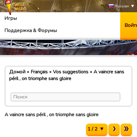
Russian
Игры
Войт
Поддержка & Форумы
Домой
Français
Vos suggestions
A vaincre sans
péril , on triomphe sans gloire
A vaincre sans péril , on triomphe sans gloire
1 / 2