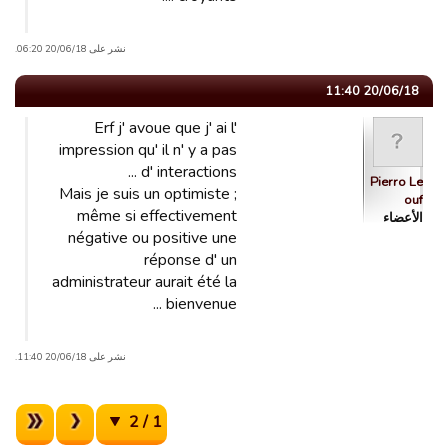
نشر على 20/06/18 06:20.
20/06/18 11:40
Erf j' avoue que j' ai l'
impression qu' il n' y a pas
d' interactions ...
Pierro Le
Mais je suis un optimiste ;
ouf
même si effectivement
الأعضاء
négative ou positive une
réponse d' un
administrateur aurait été la
bienvenue ...
نشر على 20/06/18 11:40.
1 / 2