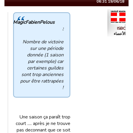
19/06/18 06:31
MagicFabienPelous
:
ISBC
الأعضاء
Nombre de victoire
sur une période
donnée (1 saison
par exemple) car
certaines guildes
sont trop anciennes
pour être rattrapées
!
Une saison ça paraît trop
court ..... après je ne trouve
pas deconnant que ce soit