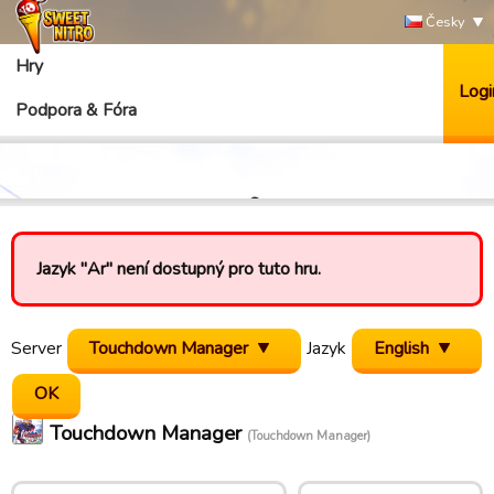
Česky
Hry
Logi
Podpora & Fóra
Jazyk "Ar" není dostupný pro tuto hru.
Server
Touchdown Manager
Jazyk
English
Touchdown Manager
(Touchdown Manager)