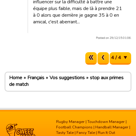
influencer sur la difficulté à battre une
équipe plus faible, mais de là à prendre 21
à 0 alors que derrière je gagne 35 à 0 en
amical, c'est aberrant...
Posted on 29/12/15 01:06.
4 / 4
Home
Français
Vos suggestions
stop aux primes
de match
Rugby Manager
|
Touchdown Manager
|
Football Champions
|
Handball Manager
|
Tasty Tale
|
Fancy Tale
|
Run It Out