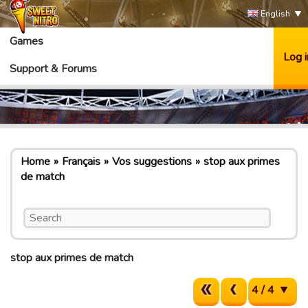
English
Games
Log i
Support & Forums
Home
Français
Vos suggestions
stop aux primes
de match
stop aux primes de match
4 / 4