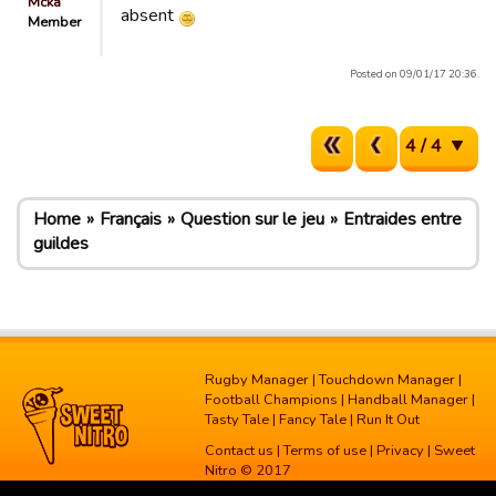
Mcka
absent
Member
Posted on 09/01/17 20:36.
4 / 4
Home
Français
Question sur le jeu
Entraides entre
guildes
Rugby Manager
|
Touchdown Manager
|
Football Champions
|
Handball Manager
|
Tasty Tale
|
Fancy Tale
|
Run It Out
Contact us
|
Terms of use
|
Privacy
| Sweet
Nitro © 2017