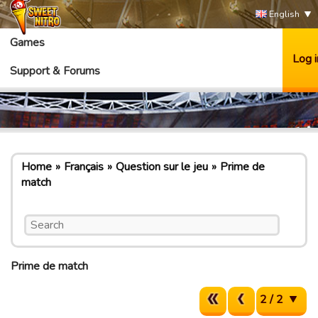
English
Games
Log i
Support & Forums
Home
Français
Question sur le jeu
Prime de
match
Prime de match
2 / 2