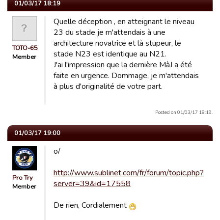
01/03/17 18:19
Quelle déception , en atteignant le niveau
23 du stade je m'attendais à une
architecture novatrice et là stupeur, le
TOTO-65
stade N23 est identique au N21.
Member
J'ai l'impression que la dernière MàJ a été
faite en urgence. Dommage, je m'attendais
à plus d'originalité de votre part.
Posted on 01/03/17 18:19.
01/03/17 19:00
o/
http://www.sublinet.com/fr/forum/topic.php?
Pro Try
server=39&id=17558
Member
De rien, Cordialement