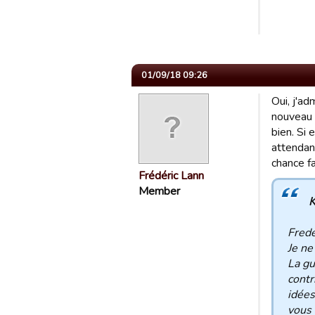
01/09/18 09:26
Oui, j'ad
nouveau 
bien. Si 
attendan
chance fa
Frédéric Lann
Member
K
Frede
Je ne
La gu
contr
idées
vous 