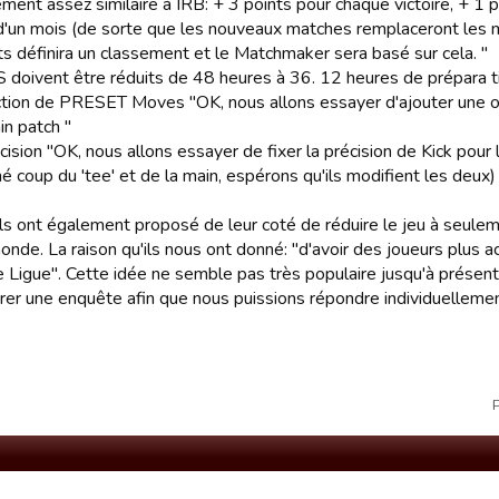
ment assez similaire à IRB: + 3 points pour chaque victoire, + 1 
d'un mois (de sorte que les nouveaux matches remplaceront les m
ts définira un classement et le Matchmaker sera basé sur cela. "
 doivent être réduits de 48 heures à 36. 12 heures de prépara ti
ction de PRESET Moves "OK, nous allons essayer d'ajouter une o
in patch "
cision "OK, nous allons essayer de fixer la précision de Kick pour
 coup du 'tee' et de la main, espérons qu'ils modifient les deux)
 ils ont également proposé de leur coté de réduire le jeu à seul
onde. La raison qu'ils nous ont donné: "d'avoir des joueurs plus a
e Ligue". Cette idée ne semble pas très populaire jusqu'à prése
rer une enquête afin que nous puissions répondre individuellemen