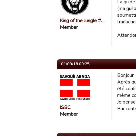
La guide
(ma guild
soumettre
King of the Jungle #…
traductio
Member
Attendons
01/09/18 09:25
Bonjour,
Après que
été conf
même con
Je pense 
ISBC
Par contr
Member