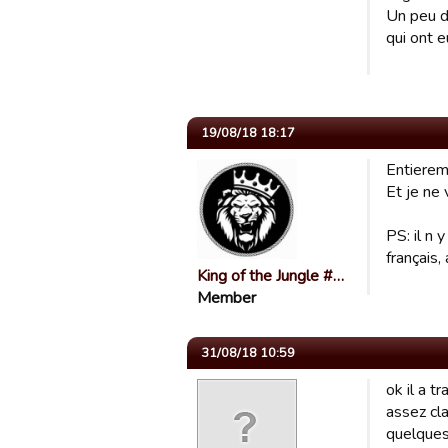
Un peu de
qui ont e
19/08/18 18:17
Entierem
Et je ne
PS: il n 
français,
King of the Jungle #…
Member
31/08/18 10:59
ok il a t
assez cl
quelques 