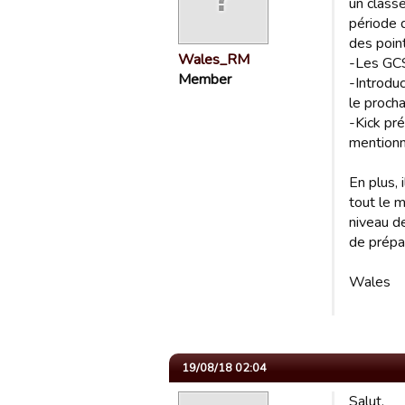
un classe
période 
des poin
Wales_RM
-Les GCS
Member
-Introdu
le procha
-Kick pré
mentionné
En plus,
tout le m
niveau d
de prépa
Wales
19/08/18 02:04
Salut,