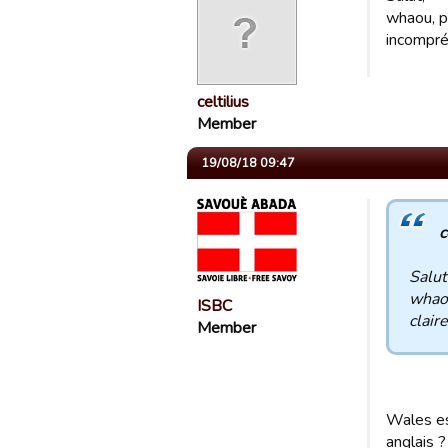
whaou, po
incompréh
celtilius
Member
19/08/18 09:47
c
Salut
whaou
ISBC
clair
Member
Wales est
anglais ?