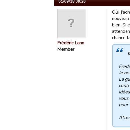
01/09/18 09:26
Oui, j'ad
nouveau 
bien. Si 
attendan
chance fa
Frédéric Lann
Member
K
Frede
Je ne
La gu
contr
idées
vous 
pour 
Atten