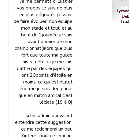
Je me permets d'illustrer
vos propos.Je suis de plus
Lycaon
en plus dégouté...j'essaie
Deb
de faire évoluer mon équipe
اعضا
mon stade et tout, et au
bout de 2journée je suis
avant dernier de mon
championnat(alors que plus
fort que toute ma guilde
niveau étoile).je me fais
battre par des équipes qui
ont 20points d'étoile en
moins, ce qui est plutot
énorme.je suis deg parce
que en match amical c'est
l’éclate (19 à 0)...
si les admin pouvaient
entendre cette suggestion,
ca me redonnerai un peu
d'intéret pour ce jeux qui