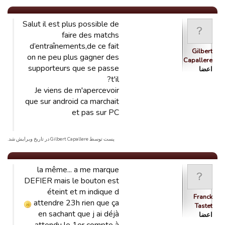
Salut il est plus possible de
faire des matchs
d’entraînements,de ce fait
Gilbert
on ne peu plus gagner des
Capallere
supporteurs que se passe
اعضا
t'il?
Je viens de m'apercevoir
que sur android ca marchait
et pas sur PC
پست توسط Gilbert Capallere در تاریخ ویرایش شد.
la même... a me marque
DEFIER mais le bouton est
éteint et m indique d
Franck
attendre 23h rien que ça
Tastet
en sachant que j ai déjà
اعضا