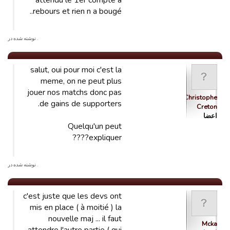
attendu le 1er compte à
rebours et rien n a bougé..
. نوشته شده در
salut, oui pour moi c'est la
meme, on ne peut plus
jouer nos matchs donc pas
Christophe
de gains de supporters.
Creton
اعضا
Quelqu'un peut
expliquer????
. نوشته شده در
c'est juste que les devs ont
mis en place ( à moitié ) la
nouvelle maj ... il faut
Mcka