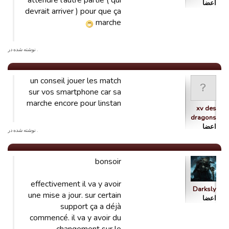
attendre l'autre partie ( qui
اعضا
devrait arriver ) pour que ça
marche
. نوشته شده در
un conseil jouer les match
sur vos smartphone car sa
marche encore pour linstan
xv des
dragons
اعضا
. نوشته شده در
bonsoir
effectivement il va y avoir
Darksly
une mise a jour. sur certain
اعضا
support ça a déjà
commencé. il va y avoir du