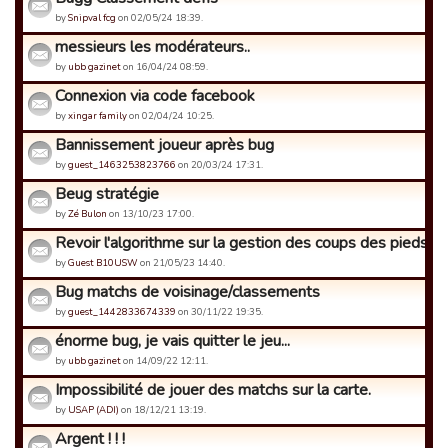
by
Snipval fcg
on 02/05/24 18:39.
messieurs les modérateurs..
by
ubb gazinet
on 16/04/24 08:59.
Connexion via code facebook
by
xingar family
on 02/04/24 10:25.
Bannissement joueur après bug
by
guest_1463253823766
on 20/03/24 17:31.
Beug stratégie
by
Zé Bulon
on 13/10/23 17:00.
Revoir l'algorithme sur la gestion des coups des pieds
by
Guest B10USW
on 21/05/23 14:40.
Bug matchs de voisinage/classements
by
guest_1442833674339
on 30/11/22 19:35.
énorme bug, je vais quitter le jeu...
by
ubb gazinet
on 14/09/22 12:11.
Impossibilité de jouer des matchs sur la carte.
by
USAP (ADI)
on 18/12/21 13:19.
Argent ! ! !