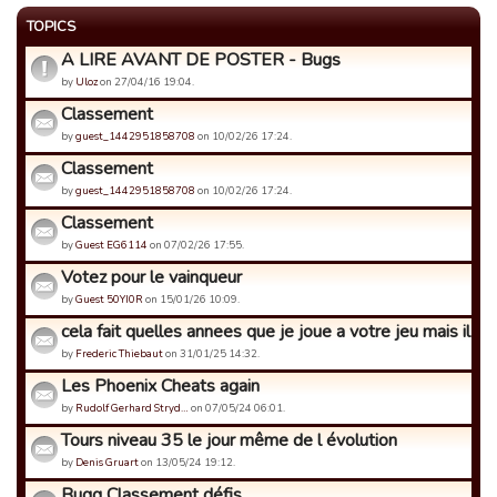
TOPICS
A LIRE AVANT DE POSTER - Bugs
by
Uloz
on 27/04/16 19:04.
Classement
by
guest_1442951858708
on 10/02/26 17:24.
Classement
by
guest_1442951858708
on 10/02/26 17:24.
Classement
by
Guest EG6114
on 07/02/26 17:55.
Votez pour le vainqueur
by
Guest 50YI0R
on 15/01/26 10:09.
cela fait quelles annees que je joue a votre jeu mais il est.
by
Frederic Thiebaut
on 31/01/25 14:32.
Les Phoenix Cheats again
by
Rudolf Gerhard Stryd…
on 07/05/24 06:01.
Tours niveau 35 le jour même de l évolution
by
Denis Gruart
on 13/05/24 19:12.
Bugg Classement défis