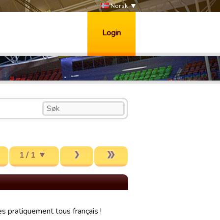
Norsk
Login
1 / 1
s pratiquement tous français !