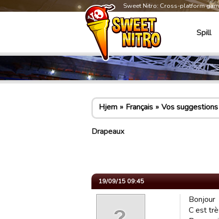
Sweet Nitro: Cross-platform ga
Spill
Hjem
Français
Vos suggestions
Drapeaux
19/09/15 09:45
Bonjour
C est tr