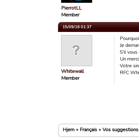
PierrotLL
Member
15/09/16 01:37
Pourquoi
Je deman
S'il vous
Un merci 
Votre si
Whitewall
RFC Whi
Member
Hjem
Français
Vos suggestions