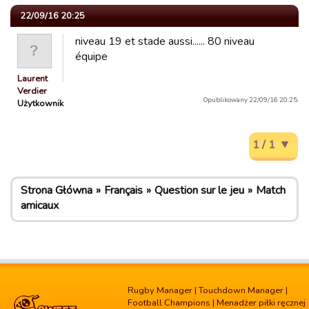
22/09/16 20:25
niveau 19 et stade aussi...... 80 niveau
équipe
Laurent
Verdier
Opublikowany 22/09/16 20:25.
Użytkownik
1 / 1
Strona Główna
Français
Question sur le jeu
Match
amicaux
Rugby Manager
|
Touchdown Manager
|
Football Champions
|
Menadżer piłki ręcznej