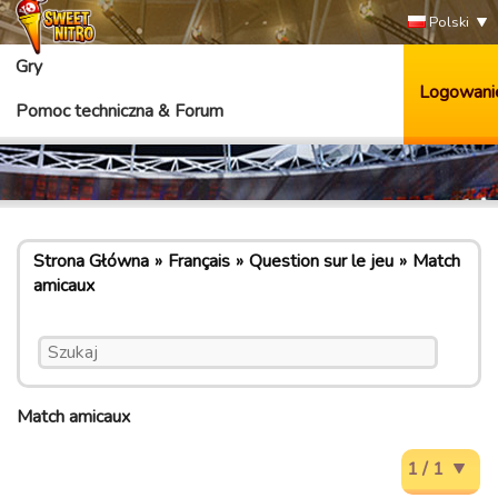
Polski
Gry
Logowani
Pomoc techniczna & Forum
Strona Główna
Français
Question sur le jeu
Match
amicaux
Match amicaux
1 / 1