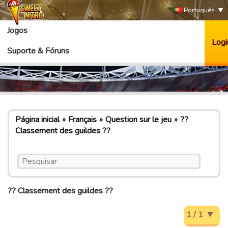
Português
Jogos
Logi
Suporte & Fóruns
Página inicial
Français
Question sur le jeu
??
Classement des guildes ??
?? Classement des guildes ??
1 / 1