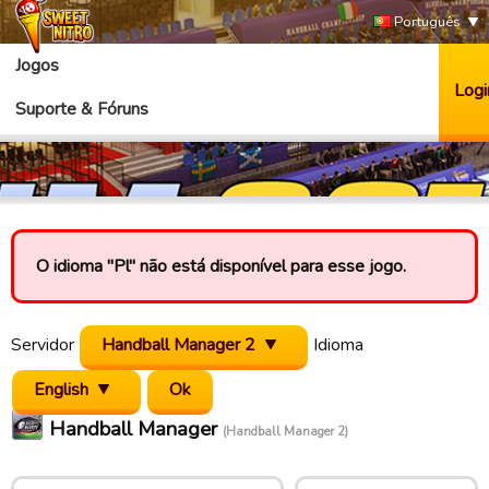
Português
Jogos
Logi
Suporte & Fóruns
O idioma "Pl" não está disponível para esse jogo.
Servidor
Handball Manager 2
Idioma
English
Handball Manager
(Handball Manager 2)