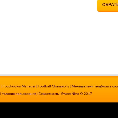
ОБРАТ
r
|
Touchdown Manager
|
Football Champions
|
Менеджмент гандбола в он
|
Условия пользования
|
Секретность
| Sweet Nitro © 2017