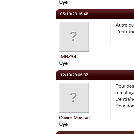
Üye
05/10/23 16:48
Autre qu
L'entraî
JMBZ34
Üye
12/10/23 06:37
Pour dési
remplaça
L'entraî
Pour don
Olivier Moissat
Üye