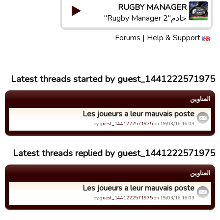
RUGBY MANAGER
خادم"Rugby Manager 2"
Forums
|
Help & Support
Latest threads started by guest_1441222571975
العناوین
Les joueurs a leur mauvais poste
by
guest_1441222571975
on 19/03/16 16:03.
Latest threads replied by guest_1441222571975
العناوین
Les joueurs a leur mauvais poste
by
guest_1441222571975
on 19/03/16 16:03.