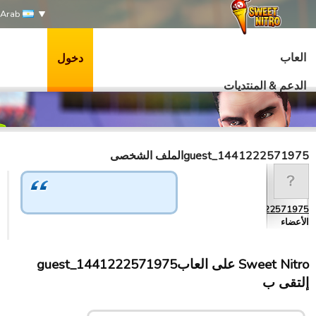
Arab
العاب
دخول
الدعم & المنتديات
guest_1441222571975الملف الشخصى
guest_1441222571975
الأعضاء
Sweet Nitro علی العابguest_1441222571975
إلتقى ب