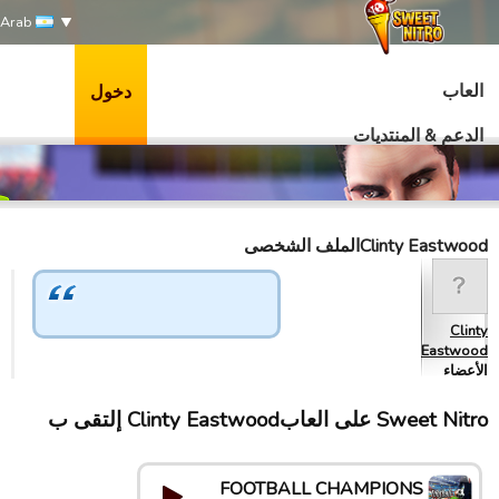
Arab
العاب
دخول
الدعم & المنتديات
Clinty Eastwoodالملف الشخصى
Clinty
Eastwood
الأعضاء
Sweet Nitro علی العابClinty Eastwood إلتقى ب
FOOTBALL CHAMPIONS