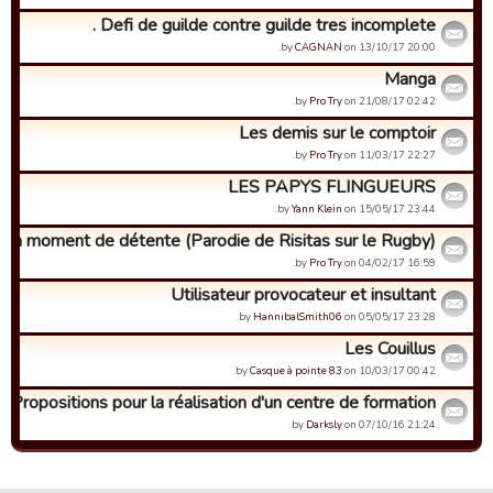
Defi de guilde contre guilde tres incomplete .
by
CAGNAN
on 13/10/17 20:00.
Manga
by
Pro Try
on 21/08/17 02:42.
Les demis sur le comptoir
by
Pro Try
on 11/03/17 22:27.
LES PAPYS FLINGUEURS
by
Yann Klein
on 15/05/17 23:44.
Un moment de détente (Parodie de Risitas sur le Rugby)
by
Pro Try
on 04/02/17 16:59.
Utilisateur provocateur et insultant
by
HannibalSmith06
on 05/05/17 23:28.
Les Couillus
by
Casque à pointe 83
on 10/03/17 00:42.
Propositions pour la réalisation d'un centre de formation
by
Darksly
on 07/10/16 21:24.