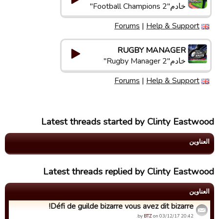
خادم"Football Champions 2"
Forums
|
Help & Support
RUGBY MANAGER
خادم"Rugby Manager 2"
Forums
|
Help & Support
Latest threads started by Clinty Eastwood
العناوین
Latest threads replied by Clinty Eastwood
العناوین
Défi de guilde bizarre vous avez dit bizarre!
by
BTZ
on 03/12/17 20:42.