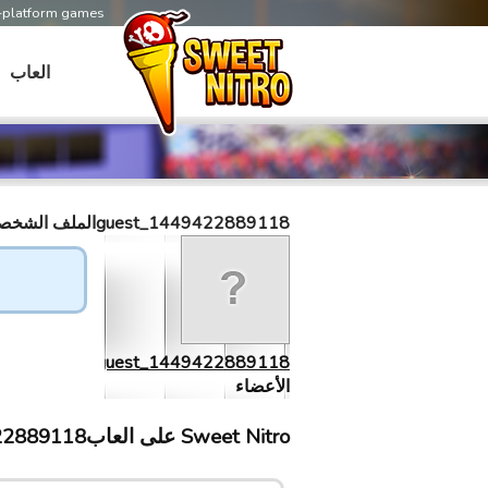
s-platform games
العاب
guest_1449422889118الملف الشخصى
guest_1449422889118
الأعضاء
Sweet Nitro علی العابguest_1449422889118 إلتقى ب