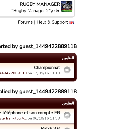
RUGBY MANAGER
خادم"Rugby Manager 2"
Forums
|
Help & Support
tarted by guest_1449422889118
العناوین
Championnat
1449422889118
on 17/05/16 11:10.
replied by guest_1449422889118
العناوین
le téléphone et son compte FB
ste Trankilou A…
on 06/10/16 11:58.
Patch 3.6