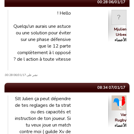
06/01/17 00:28
Hello !
Quelqu'un aurais une astuce
Mjulien
ou une solution pour éviter
Urbex
sur une phase défensive
الأعضاء
que le 12 parte
complètement à l opposé
de l action à toute vitesse ?
نشر على 06/01/17 00:28.
07/01/17 08:34
Slt Julien ça peut dépendre
de tes reglages de ta strat
ou des capacités et
Var
instruction de ton joueur. Si
Rugby
tu veux joue un match
الأعضاء
contre moi ( guilde Xv de