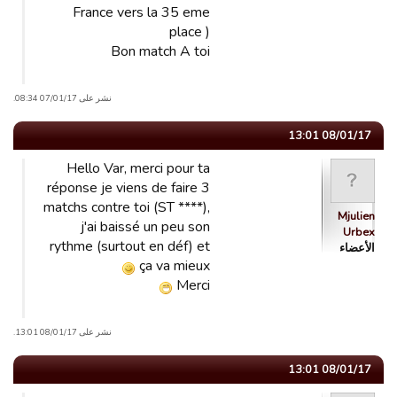
France vers la 35 eme
place )
Bon match A toi
نشر على 07/01/17 08:34.
08/01/17 13:01
Hello Var, merci pour ta
réponse je viens de faire 3
matchs contre toi (ST ****),
Mjulien
j'ai baissé un peu son
Urbex
rythme (surtout en déf) et
الأعضاء
ça va mieux
Merci
نشر على 08/01/17 13:01.
08/01/17 13:01