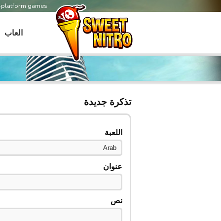
s-platform games
العاب
تذكرة جديدة
اللعبة
عنوان
نص