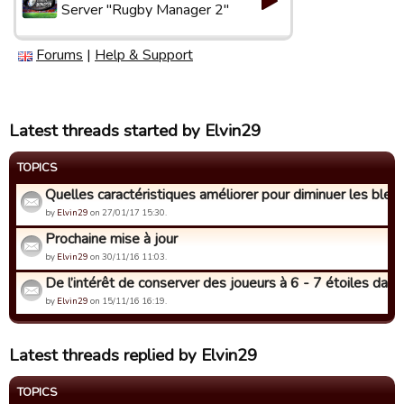
Server "Rugby Manager 2"
Forums
|
Help & Support
Latest threads started by Elvin29
TOPICS
Quelles caractéristiques améliorer pour diminuer les blessu
by
Elvin29
on 27/01/17 15:30.
Prochaine mise à jour
by
Elvin29
on 30/11/16 11:03.
De l’intérêt de conserver des joueurs à 6 - 7 étoiles dans s
by
Elvin29
on 15/11/16 16:19.
Latest threads replied by Elvin29
TOPICS