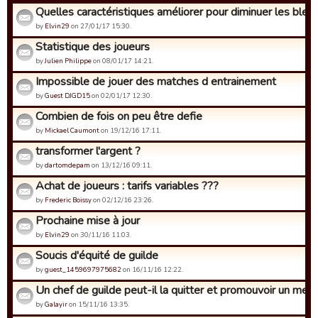
Quelles caractéristiques améliorer pour diminuer les blessu
by
Elvin29
on 27/01/17 15:30.
Statistique des joueurs
by
Julien Philippe
on 08/01/17 14:21.
Impossible de jouer des matches d entrainement
by
Guest DJGD15
on 02/01/17 12:30.
Combien de fois on peu être defie
by
Mickael Caumont
on 19/12/16 17:11.
transformer l'argent ?
by
dartomdepam
on 13/12/16 09:11.
Achat de joueurs : tarifs variables ???
by
Frederic Boissy
on 02/12/16 23:26.
Prochaine mise à jour
by
Elvin29
on 30/11/16 11:03.
Soucis d'équité de guilde
by
guest_1459697975682
on 16/11/16 12:22.
Un chef de guilde peut-il la quitter et promouvoir un memb
by
Galayir
on 15/11/16 13:35.