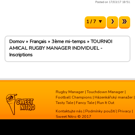
Posted on 17/03/17 18:51.
1 / 7
Domov
Français
3ème mi-temps
TOURNOI
AMICAL RUGBY MANAGER INDIVIDUEL -
Inscriptions
Rugby Manager
|
Touchdown Manager
|
Football Champions
|
Házenkářský manažer
|
Tasty Tale
|
Fancy Tale
|
Run It Out
Kontaktujte nás
|
Podmínky použití
|
Privacy
|
Sweet Nitro © 2017