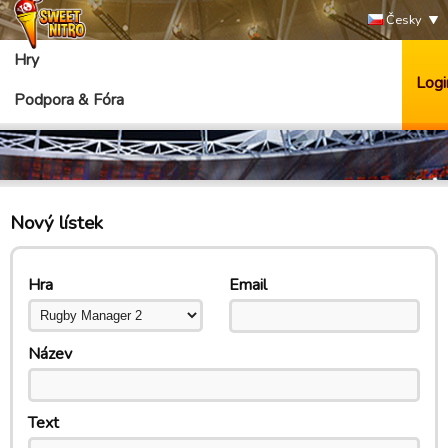
Česky
Hry
Logi
Podpora & Fóra
Nový lístek
Hra
Email
Název
Text