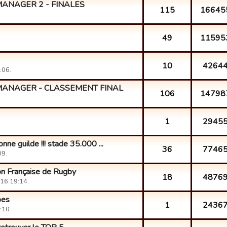
ANAGER 2 - FINALES
115
16645
49
11595
10
4264
:06.
MANAGER - CLASSEMENT FINAL
106
14798
1
2945
onne guilde !!! stade 35.000 ...
36
7746
09.
on Française de Rugby
18
4876
16 19:14.
pes
1
2436
:10.