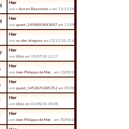
Hier
5
von
« Aviron Bayonnais »
am 11/11/16 14:09.
Hier
3
von
guest_1459693643697
am 11/09/16 20:48.
Hier
4
von
xv des dragons
am 12/11/16 21:46.
Hier
7
von
Uloz
am 15/07/16 22:27.
Hier
5
von
Jean Philippe de Mat…
am 23/05/16 16:53.
Hier
5
von
guest_1453670265252
am 05/06/16 21:49.
Hier
9
von
Uloz
am 01/06/16 18:09.
Hier
7
von
Jean Philippe de Mat…
am 30/04/16 18:59.