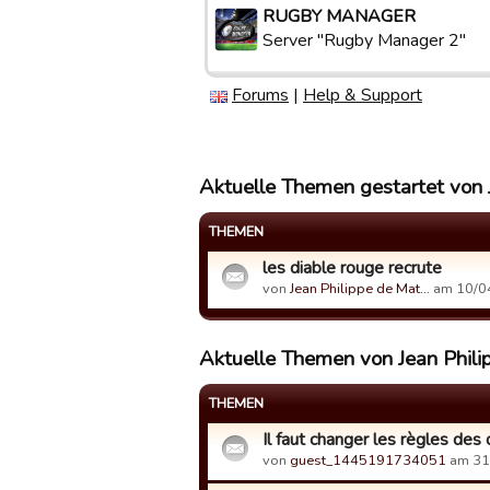
RUGBY MANAGER
Server "Rugby Manager 2"
Forums
|
Help & Support
Aktuelle Themen gestartet von 
THEMEN
les diable rouge recrute
von
Jean Philippe de Mat…
am 10/04
Aktuelle Themen von Jean Phili
THEMEN
Il faut changer les règles des 
von
guest_1445191734051
am 31