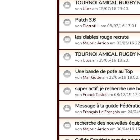
TOURNOI AMICAL RUGBY M
von
Uloz
am 15/07/16 23:40.
Patch 3.6
von
PierrotLL
am 05/07/16 17:01.
les diables rouge recrute
von
Majoric Arrigo
am 03/05/16 22
TOURNOI AMICAL RUGBY 
von
Uloz
am 25/05/16 18:23.
Une bande de pote au Top
von
Mar Gotte
am 22/05/16 19:52.
super actif, je recherche une b
von
Franck Tastet
am 08/12/15 17:
Message à la guilde Fédérati
von
Français Le François
am 24/04/
recherche des nouvelles équi
von
Majoric Arrigo
am 30/04/16 16