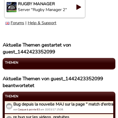
RUGBY MANAGER
Server "Rugby Manager 2"
Forums
|
Help & Support
Aktuelle Themen gestartet von
guest_1442423352099
THEMEN
Aktuelle Themen von guest_1442423352099
beantwortetet
THEMEN
Bug depuis la nouvelle MAJ sur la page " match d'entraîne
von
Casque à pointe 83
am 10/03/17 15:08.
re bug sur les videos, gratuites