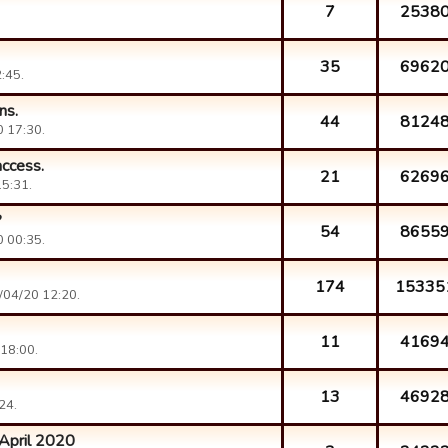
7
2538
35
6962
:45.
ns.
44
8124
 17:30.
access.
21
6269
5:31.
?
54
8655
 00:35.
174
15335
04/20 12:20.
11
4169
18:00.
13
4692
24.
 April 2020