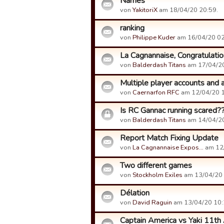
Names
von
YakitoriX
am 18/04/20 20:59.
ranking
von
Philippe Kuder
am 16/04/20 02
La Cagnannaise, Congratulatio
von
Balderdash Titans
am 17/04/20
Multiple player accounts and 
von
Caernarfon RFC
am 12/04/20 1
Is RC Gannac running scared?
von
Balderdash Titans
am 14/04/20
Report Match Fixing Update
von
La Cagnannaise Expos…
am 12/
Two different games
von
Stockholm Exiles
am 13/04/20 
Délation
von
David Raguin
am 13/04/20 10:
Captain America vs Yaki 11th