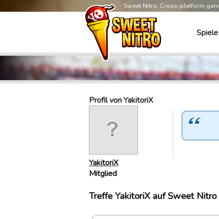
Sweet Nitro: Cross-platform ga
Spiele
Profil von YakitoriX
YakitoriX
Mitglied
Treffe YakitoriX auf Sweet Nitro