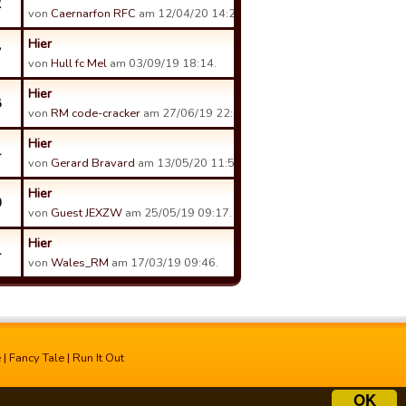
2
von
Caernarfon RFC
am 12/04/20 14:24.
Hier
7
von
Hull fc Mel
am 03/09/19 18:14.
Hier
8
von
RM code-cracker
am 27/06/19 22:45.
Hier
4
von
Gerard Bravard
am 13/05/20 11:56.
Hier
0
von
Guest JEXZW
am 25/05/19 09:17.
Hier
4
von
Wales_RM
am 17/03/19 09:46.
e
|
Fancy Tale
|
Run It Out
OK