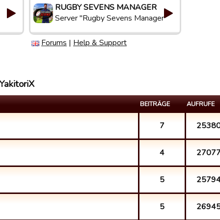
RUGBY SEVENS MANAGER
Server "Rugby Sevens Manager"
Forums
|
Help & Support
YakitoriX
BEITRÄGE
AUFRUFE
7
2538
4
2707
5
2579
5
2694