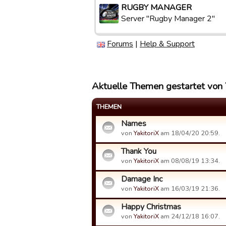
RUGBY MANAGER
Server "Rugby Manager 2"
Forums
|
Help & Support
Aktuelle Themen gestartet von 
THEMEN
Names
von
YakitoriX
am 18/04/20 20:59.
Thank You
von
YakitoriX
am 08/08/19 13:34.
Damage Inc
von
YakitoriX
am 16/03/19 21:36.
Happy Christmas
von
YakitoriX
am 24/12/18 16:07.