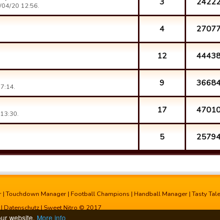
3
2422
04/20 12:56.
4
2707
12
4443
9
3668
7:14.
17
4701
13:30.
5
2579
r
|
Touchdown Manager
|
Football Champions
|
Handball Manager
|
Tasty Tal
|
Datenschutz
| Sweet Nitro © 2017
our website.
More info