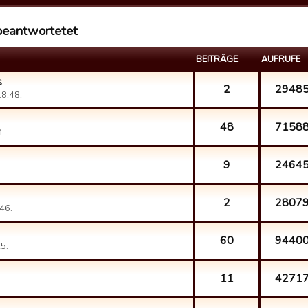
beantwortetet
BEITRÄGE
AUFRUFE
s
2
2948
8:48.
48
7158
1.
9
2464
2
2807
46.
60
9440
5.
11
4271