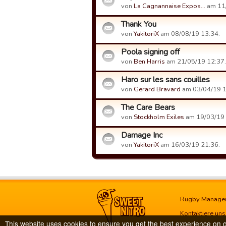
von
La Cagnannaise Expos…
am 11/
Thank You
von
YakitoriX
am 08/08/19 13:34.
Poola signing off
von
Ben Harris
am 21/05/19 12:37.
Haro sur les sans couilles
von
Gerard Bravard
am 03/04/19 1
The Care Bears
von
Stockholm Exiles
am 19/03/19 
Damage Inc
von
YakitoriX
am 16/03/19 21:36.
Rugby Manage
Kontaktiere uns
This website uses cookies to ensure you get the best experience on 