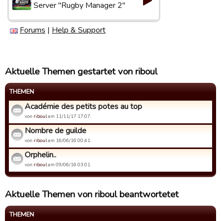
Server "Rugby Manager 2"
Forums
|
Help & Support
Aktuelle Themen gestartet von riboul
THEMEN
Académie des petits potes au top
von
riboul
am 11/11/17 17:07.
Nombre de guilde
von
riboul
am 16/06/16 00:41.
Orphelin..
von
riboul
am 09/06/16 03:01.
Aktuelle Themen von riboul beantwortetet
THEMEN