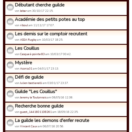
Débutant cherche guilde
von
lebar
am 30/10/17 22:15.
Académie des petits potes au top
von
riboul
am 11/11/17 17:07.
Les demis sur le comptoir recrutent
von
ASSA Rugby
am 10/03/17 18:25.
Les Couillus
von
Casque à pointe 83
am 10/03/17 00:42.
Mystère
von
Aconia31
am 04/01/17 23:13.
Défi de guilde
von
Julien bastianelli
am 03/01/17 23:37.
Guilde "Les Couillus"
von
Jeremy le Toulonnais
am 08/05/16 12:38.
Recherche bonne guilde
von
guest_1441601108261
am 18/09/16 22:35.
La guilde les demons d'enfer recrute
von
Vincent Caux
am 06/07/16 20:56.