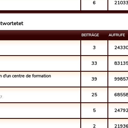
6
2103
twortetet
BEITRÄGE
AUFRUFE
3
2433
33
8313
.
on d'un centre de formation
39
9985
25
6855
7.
5
2479
2
2193