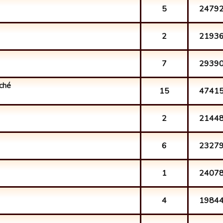
5
2479
2
2193
7
2939
ché
15
4741
2
2144
6
2327
1
2407
4
1984