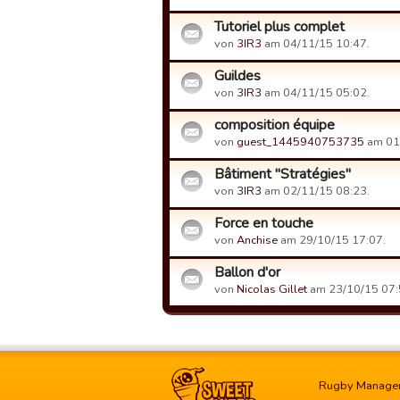
Tutoriel plus complet
von
3IR3
am 04/11/15 10:47.
Guildes
von
3IR3
am 04/11/15 05:02.
composition équipe
von
guest_1445940753735
am 01
Bâtiment "Stratégies"
von
3IR3
am 02/11/15 08:23.
Force en touche
von
Anchise
am 29/10/15 17:07.
Ballon d'or
von
Nicolas Gillet
am 23/10/15 07:
Rugby Manage