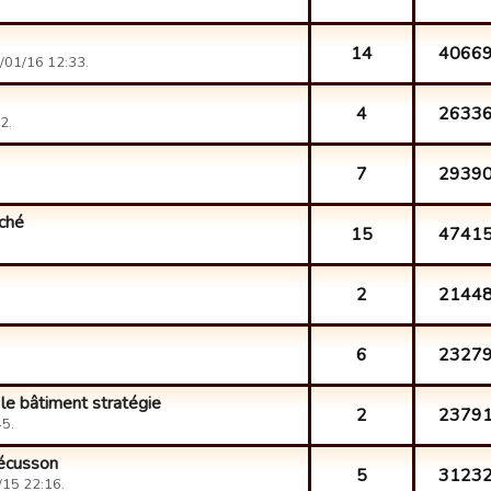
14
4066
/01/16 12:33.
4
2633
2.
7
2939
ché
15
4741
2
2144
6
2327
le bâtiment stratégie
2
2379
5.
 écusson
5
3123
15 22:16.