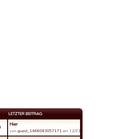
LETZTER BEITRAG
Hier
0
von
guest_1466083057171
am 12/03/17 07:46.