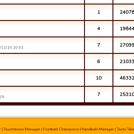
1
2407
4
1984
7
2709
/11/15 20:03.
6
2103
10
4633
7
2531
59.
r
|
Touchdown Manager
|
Football Champions
|
Handball Manager
|
Tasty Tal