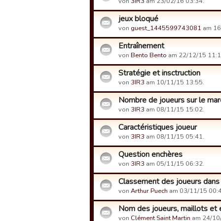
von
3IR3
am 23/02/16 03:34.
jeux bloqué
von
guest_1445599743081
am 16
Entraînement
von
Bento Bento
am 22/12/15 11:1
Stratégie et insctruction
von
3IR3
am 10/11/15 13:55.
Nombre de joueurs sur le mar
von
3IR3
am 08/11/15 15:02.
Caractéristiques joueur
von
3IR3
am 08/11/15 05:41.
Question enchères
von
3IR3
am 05/11/15 06:32.
Classement des joueurs dans 
von
Arthur Puech
am 03/11/15 00:4
Nom des joueurs, maillots et
von
Clément Saint Martin
am 24/10/