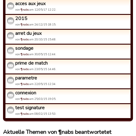
acces aux jeux
von
¶nabs
am 12/05/17 12:22.
2015
von
¶nabs
am 24/12/15 18:15.
arret du jeux
von
¶nabs
am 20/10/15 15:48.
sondage
von
¶nabs
am 30/05/15 12:44.
prime de match
von
¶nabs
am 23/05/15 14:46.
parametre
von
¶nabs
am 22/05/15 12:34.
connexion
von
¶nabs
am 25/03/15 19:05.
test signature
von
¶nabs
am 08/02/15 13:53.
Aktuelle Themen von ¶nabs beantwortetet