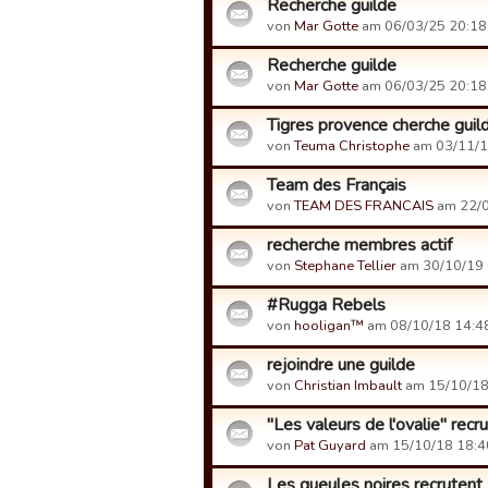
Recherche guilde
von
Mar Gotte
am 06/03/25 20:18
Recherche guilde
von
Mar Gotte
am 06/03/25 20:18
Tigres provence cherche guil
von
Teuma Christophe
am 03/11/1
Team des Français
von
TEAM DES FRANCAIS
am 22/0
recherche membres actif
von
Stephane Tellier
am 30/10/19 
#Rugga Rebels
von
hooligan™
am 08/10/18 14:4
rejoindre une guilde
von
Christian Imbault
am 15/10/18
"Les valeurs de l'ovalie" recr
von
Pat Guyard
am 15/10/18 18:4
Les gueules noires recrutent