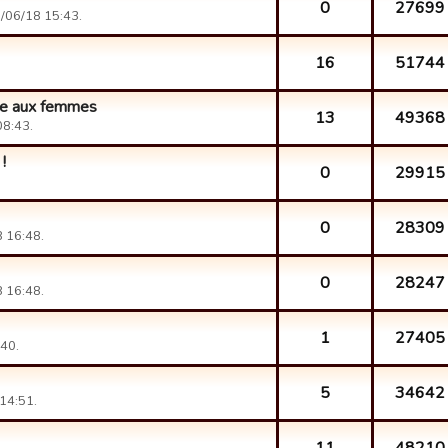
0
27699
/06/18 15:43.
16
51744
vée aux femmes
13
49368
8:43.
!
0
29915
0
28309
 16:48.
0
28247
 16:48.
1
27405
40.
5
34642
14:51.