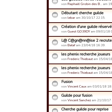
von
Raphaël Grobin des B…
am 19
Débutant cherche guilde
von
lebar
am 30/10/17 22:15.
Création d'une guilde réser
von
Guest GD39DY
am 09/01/18 0
L@ C@gn@nn@ise 2 recrute 
von
Bataf
am 23/04/18 16:39.
les phenix recherche joueurs
von
Frederic Thiebaut
am 15/04/18
les phenix recherche joueurs
von
Frederic Thiebaut
am 15/04/18
Fusion
von
Vincent Caux
am 03/01/18 18:
Guilde pour fusion
von
Vincent Sanchez
am 21/10/17 
Cherche guilde pour reprise