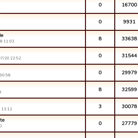
0
16700
.
0
9931
.
de
8
33638
8 11:03.
0
31544
7/20 22:52.
0
29979
00:58.
8
32599
8.
3
30078
 13:12.
ute
0
27779
0.