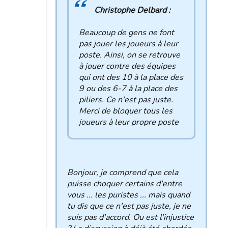
Christophe Delbard :
Beaucoup de gens ne font
pas jouer les joueurs à leur
poste. Ainsi, on se retrouve
à jouer contre des équipes
qui ont des 10 à la place des
9 ou des 6-7 à la place des
piliers. Ce n'est pas juste.
Merci de bloquer tous les
joueurs à leur propre poste
Bonjour, je comprend que cela
puisse choquer certains d'entre
vous ... les puristes ... mais quand
tu dis que ce n'est pas juste, je ne
suis pas d'accord. Ou est l'injustice