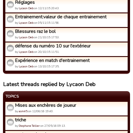
Réglages
by
Lycaon Deb
on 12/11/15 20:43.
Entrainement:valeur de chaque entrainement
by
Lycaon Deb
on 05/11/15 11:56.
Blessures raz le bol
by
Lycaon Deb
on 21/10/15 17:53.
défense du numéro 10 sur l'extérieur
by
Lycaon Deb
on 20/10/15 11:51.
Expérience en match d'entrainement
by
Lycaon Deb
on 13/10/15 17:35.
Latest threads replied by Lycaon Deb
TOPICS
Mises aux enchères de joueur
by
asm45
on 12/06/16 19:40.
triche
by
Stephane Tellier
on 27/05/16 09:13.