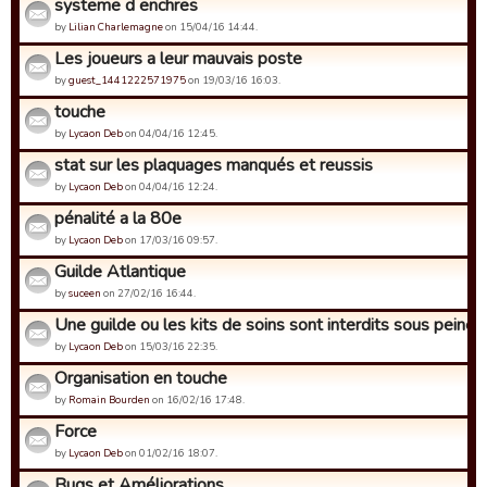
systeme d enchres
by
Lilian Charlemagne
on 15/04/16 14:44.
Les joueurs a leur mauvais poste
by
guest_1441222571975
on 19/03/16 16:03.
touche
by
Lycaon Deb
on 04/04/16 12:45.
stat sur les plaquages manqués et reussis
by
Lycaon Deb
on 04/04/16 12:24.
pénalité a la 80e
by
Lycaon Deb
on 17/03/16 09:57.
Guilde Atlantique
by
suceen
on 27/02/16 16:44.
Une guilde ou les kits de soins sont interdits sous peine d'
by
Lycaon Deb
on 15/03/16 22:35.
Organisation en touche
by
Romain Bourden
on 16/02/16 17:48.
Force
by
Lycaon Deb
on 01/02/16 18:07.
Bugs et Améliorations