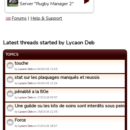
Server "Rugby Manager 2"
Forums
|
Help & Support
Latest threads started by Lycaon Deb
TOPICS
touche
by
Lycaon Deb
on 04/04/16 12:45.
stat sur les plaquages manqués et reussis
by
Lycaon Deb
on 04/04/16 12:24.
pénalité a la 80e
by
Lycaon Deb
on 17/03/16 09:57.
Une guilde ou les kits de soins sont interdits sous peine d'
by
Lycaon Deb
on 15/03/16 22:35.
Force
by
Lycaon Deb
on 01/02/16 18:07.