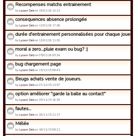
Recompenses matchs entrainement
by
Lycaon Deb
on 19/01/16 14:23.
consequences absence prolongée
by
Lycaon Deb
on 13/01/16 17:36.
durée d'entrainement personnalisées pour chaque joueur
by
Lycaon Deb
on 13/01/16 11:30.
moral a zero...pluie exam ou bug? :)
by
Lycaon Deb
on 05/01/16 09:34.
bug chargement page
by
Lycaon Deb
on 15/12/15 08:45.
Beugs achats vente de joueurs.
by
Lycaon Deb
on 07/12/15 13:57.
option améliorer "garde la balle au contact"
by
Lycaon Deb
on 29/11/15 16:39.
fautes...
by
Lycaon Deb
on 26/11/15 12:17.
Mélée
by
Lycaon Deb
on 18/11/15 08:21.