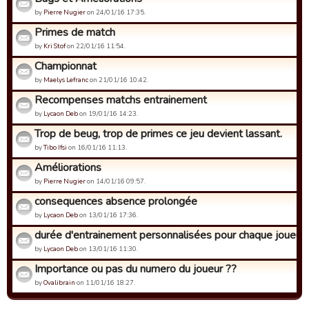
by
Pierre Nugier
on 24/01/16 17:35.
Primes de match
by
Kri Stof
on 22/01/16 11:54.
Championnat
by
Maelys Lefranc
on 21/01/16 10:42.
Recompenses matchs entrainement
by
Lycaon Deb
on 19/01/16 14:23.
Trop de beug, trop de primes ce jeu devient lassant.
by
Tibo Ifsi
on 16/01/16 11:13.
Améliorations
by
Pierre Nugier
on 14/01/16 09:57.
consequences absence prolongée
by
Lycaon Deb
on 13/01/16 17:36.
durée d'entrainement personnalisées pour chaque joueur
by
Lycaon Deb
on 13/01/16 11:30.
Importance ou pas du numero du joueur ??
by
Ovalibrain
on 11/01/16 18:27.