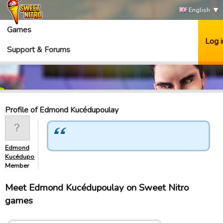
English
Games
Log i
Support & Forums
Profile of Edmond Kucédupoulay
Edmond
Kucédupoulay
Member
Meet Edmond Kucédupoulay on Sweet Nitro
games