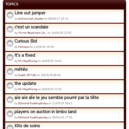
TOPICS
Line out jumper
by
schtroumpf_shooter
on 08/09/17 16:13.
c'est un scandale
by
Aviron Bayonnais Lib…
on 14/04/20 22:53.
Curious Bid
by
Famieux
on 21/06/19 19:29.
It’s a fixed
by
Mr MojoRising
on 24/05/19 13:42.
météo
by
Guest 2E7U6I
on 19/05/19 08:49.
the update
by
Mr MojoRising
on 20/05/19 21:53.
aïe aïe aÏe le jeu semble pourrir par la tête
by
Edmond Kucédupoulay
on 21/05/19 18:41.
players on auction in limbo land
by
Edmond Kucédupoulay
on 30/04/19 17:53.
Kits de soins