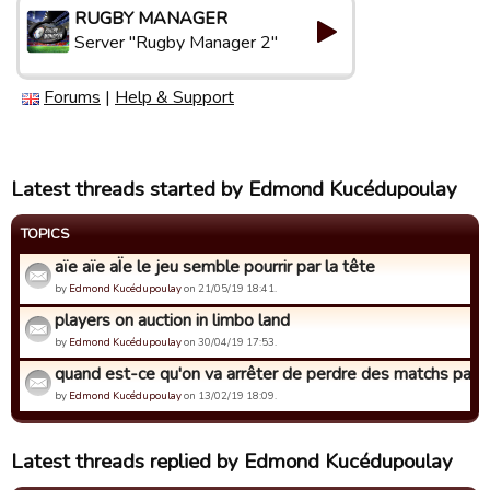
RUGBY MANAGER
Server "Rugby Manager 2"
Forums
|
Help & Support
Latest threads started by Edmond Kucédupoulay
TOPICS
aïe aïe aÏe le jeu semble pourrir par la tête
by
Edmond Kucédupoulay
on 21/05/19 18:41.
players on auction in limbo land
by
Edmond Kucédupoulay
on 30/04/19 17:53.
quand est-ce qu'on va arrêter de perdre des matchs parce 
by
Edmond Kucédupoulay
on 13/02/19 18:09.
Latest threads replied by Edmond Kucédupoulay