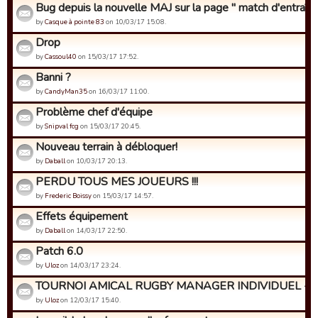
Bug depuis la nouvelle MAJ sur la page " match d'entraîne
by
Casque à pointe 83
on 10/03/17 15:08.
Drop
by
Cassoul40
on 15/03/17 17:52.
Banni ?
by
CandyMan35
on 16/03/17 11:00.
Problème chef d'équipe
by
Snipval fcg
on 15/03/17 20:45.
Nouveau terrain à débloquer!
by
Daball
on 10/03/17 20:13.
PERDU TOUS MES JOUEURS !!!
by
Frederic Boissy
on 15/03/17 14:57.
Effets équipement
by
Daball
on 14/03/17 22:50.
Patch 6.0
by
Uloz
on 14/03/17 23:24.
TOURNOI AMICAL RUGBY MANAGER INDIVIDUEL - Insc
by
Uloz
on 12/03/17 15:40.