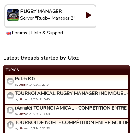
RUGBY MANAGER
Server "Rugby Manager 2"
Forums
|
Help & Support
Latest threads started by Uloz
TOPICS
Patch 6.0
by
Uloz
on 14/03/17 23:24.
TOURNOI AMICAL RUGBY MANAGER INDIVIDUEL - Insc
by
Uloz
on 12/03/17 15:40.
(Annulé) TOURNOI AMICAL - COMPÉTITION ENTRE GU
by
Uloz
on 21/02/17 16:08.
TOURNOI DE NOEL - COMPÉTITION ENTRE GUILDES
by
Uloz
on 12/11/16 20:23.