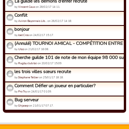
La guilde les demons d'enfer recrute
by
Vincent Caux
on 28/02/17 14:11.
Conflit
by
Aviron Bayonnais Lib…
on 26/02/17 14:18.
bonjour
by
Joel Cros
on 24/02/17 15:17.
(Annulé) TOURNOI AMICAL - COMPÉTITION ENTRE GU
by
Uloz
on 21/02/17 16:08.
Cherche guilde 101 de note de mon équipe 98 000 supp
by
Rugby club bci
on 20/02/17 15:09.
les trois villes sœurs recrute
by
Stephane Tellier
on 25/01/17 18:18.
Comment Défier un joueur en particulier?
by
Pro Try
on 24/01/17 01:09.
Bug serveur
by
Ghjasep
on 21/01/17 07:17.