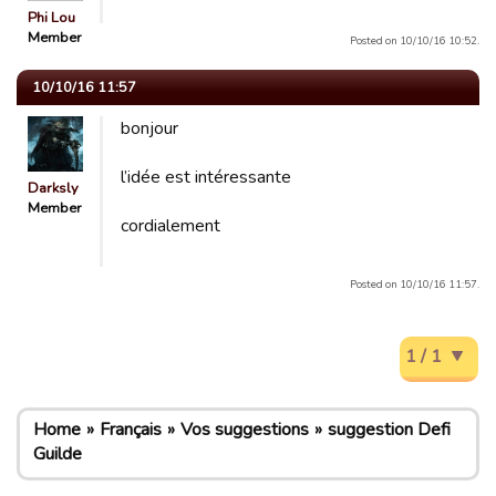
Phi Lou
Member
Posted on 10/10/16 10:52.
10/10/16 11:57
bonjour
l’idée est intéressante
Darksly
Member
cordialement
Posted on 10/10/16 11:57.
1 / 1
Home
Français
Vos suggestions
suggestion Defi
Guilde