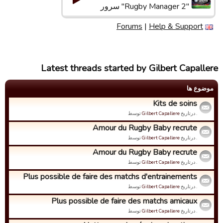
"Rugby Manager 2" سرور
Forums
|
Help & Support
Latest threads started by Gilbert Capallere
موضوع ها
Kits de soins
. درتاریخ
Gilbert Capallere
توسط
Amour du Rugby Baby recrute
. درتاریخ
Gilbert Capallere
توسط
Amour du Rugby Baby recrute
. درتاریخ
Gilbert Capallere
توسط
Plus possible de faire des matchs d'entrainements
. درتاریخ
Gilbert Capallere
توسط
Plus possible de faire des matchs amicaux
. درتاریخ
Gilbert Capallere
توسط