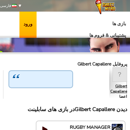
فارسی
بازی ها
ورود
پشتیبانی & فروم ها
پروفایل Gilbert Capallere
Gilbert
Capallere
اعضا
دیدن Gilbert Capallereدر بازی های سابلینت
RUGBY MANAGER