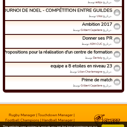
. درتاریخ
asbju
توسط
TOURNOI DE NOEL - COMPÉTITION ENTRE GUILDES
. درتاریخ
Uloz
توسط
Ambition 2017
. درتاریخ
Gilbert Capallere
توسط
Donner ses PR
. درتاریخ
ASM-CUC
توسط
Propositions pour la réalisation d'un centre de formation
. درتاریخ
Darksly
توسط
equipe a 8 etoiles en niveau 23
. درتاریخ
Lilian Charlemagne
توسط
Prime de match
. درتاریخ
Gilbert Capallere
توسط
Rugby Manager
|
Touchdown Manager
|
Football Champions
|
Handball Manager
|
Tasty Tale
|
Fancy Tale
|
Run It Out
This website uses cookies to ensure you get the best experience on our